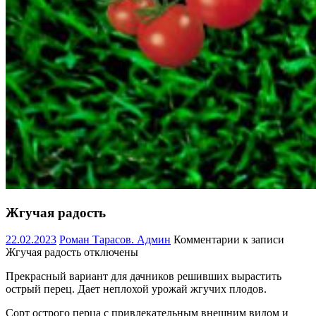
Жгучая радость
22.02.2023
Роман Тарасов. Админ
Комментарии
к записи
Жгучая радость
отключены
Прекрасный вариант для дачников решивших вырастить
острый перец. Дает неплохой урожай жгучих плодов.
Сорт острого перца с привлекательным внешним видом и