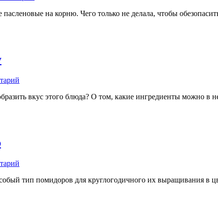
 пасленовые на корню. Чего только не делала, чтобы обезопасит
у
нтарий
образить вкус этого блюда? О том, какие ингредиенты можно в н
ю
тарий
собый тип помидоров для круглогодичного их выращивания в ц