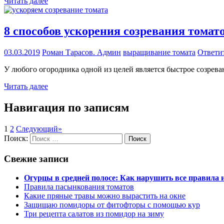
Читать далее
8 способов ускорения созревания томат
03.03.2019
Роман Тарасов. Админ
выращивание томата
Ответи
У любого огородника одной из целей является быстрое созрева
Читать далее
Навигация по записям
1
2
Следующий
»
Поиск:
Поиск
Свежие записи
Огурцы в средней полосе: Как нарушить все правила
Правила пасынкования томатов
Какие пряные травы можно вырастить на окне
Защищаю помидоры от фитофторы с помощью кур
Три рецепта салатов из помидор на зиму