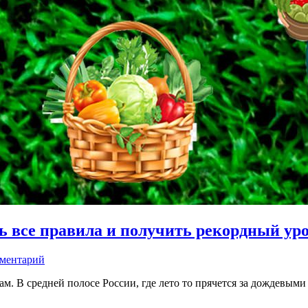
ь все правила и получить рекордный ур
мментарий
м. В средней полосе России, где лето то прячется за дождевыми