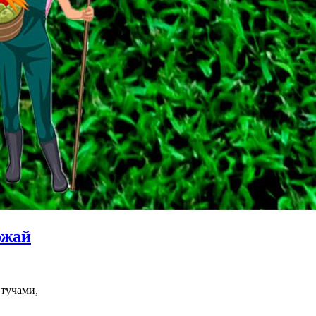
ожай
 тучами,