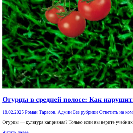
Огурцы в средней полосе: Как нарушит
18.02.2025
Роман Тарасов. Админ
Без рубрики
Ответить на ко
Огурцы — культура капризная? Только если вы верите учебника
Читать далее