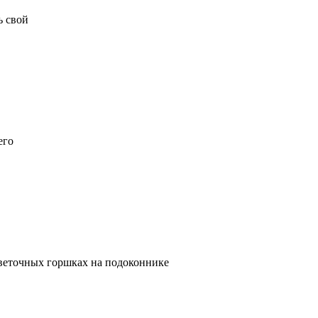
ь свой
его
веточных горшках на подоконнике