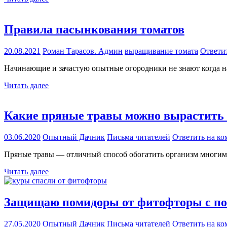
Правила пасынкования томатов
20.08.2021
Роман Тарасов. Админ
выращивание томата
Ответи
Начинающие и зачастую опытные огородники не знают когда на
Читать далее
Какие пряные травы можно вырастить 
03.06.2020
Опытный Дачник
Письма читателей
Ответить на к
Пряные травы — отличный способ обогатить организм многим
Читать далее
Защищаю помидоры от фитофторы с п
27.05.2020
Опытный Дачник
Письма читателей
Ответить на к