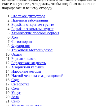
статье вы узнаете, что делать, чтобы подобная напасть не
подбиралась к вашему огороду.
Что такое фитофтора
Причины заболевания
Борьба в открытом грунте
Борьба в закрытом грунте
Химические способы борьбы
Хом
Фитоспорин
Фурацилин
Трихопол/ Метронидозол
Ордан
Борная кислота
Бордосская жидкость
Хлористый кальций
Народные методы
Настой чеснока с марганцовкой
Сода
Сыворотка
Соль
Уксус
Зола
Сено
Медная проволока