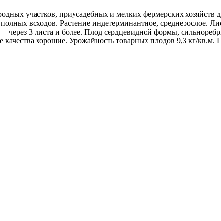
ородных участков, приусадебных и мелких фермерских хозяйств
 полных всходов. Растение индетерминантное, среднерослое. Ли
— через 3 листа и более. Плод сердцевидной формы, сильноребри
вые качества хорошие. Урожайность товарных плодов 9,3 кг/кв.м.