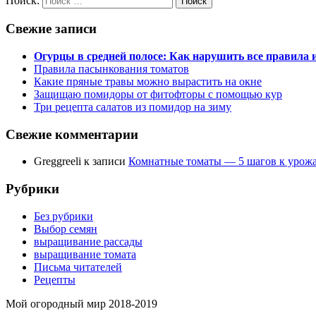
Поиск:
Поиск
Свежие записи
Огурцы в средней полосе: Как нарушить все правила
Правила пасынкования томатов
Какие пряные травы можно вырастить на окне
Защищаю помидоры от фитофторы с помощью кур
Три рецепта салатов из помидор на зиму
Свежие комментарии
Greggreeli
к записи
Комнатные томаты — 5 шагов к урож
Рубрики
Без рубрики
Выбор семян
выращивание рассады
выращивание томата
Письма читателей
Рецепты
Мой огородный мир 2018-2019