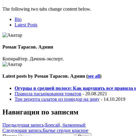
The following two tabs change content below.
Bio
Latest Posts
Роман Тарасов. Админ
Копирайтер. Дачник-эксперт.
Latest posts by Роман Тарасов. Админ
(
see all
)
Огурцы в средней полосе: Как нарушить все правила
Правила пасынкования томатов
- 20.08.2021
Три рецепта салатов из помидор на зиму
- 14.10.2019
Навигация по записям
Предыдущая запись;
Бонсай, балконный
Следующая запись:
Бычье сердце красное