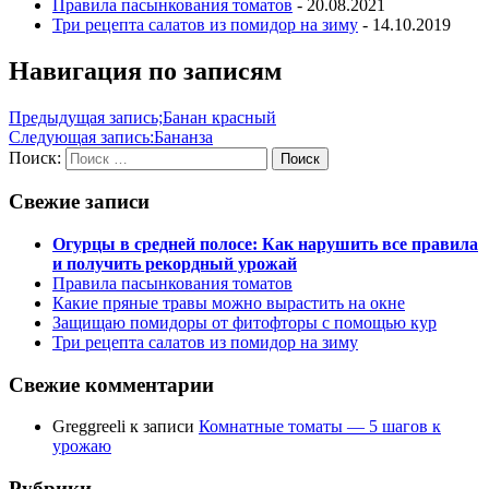
Правила пасынкования томатов
- 20.08.2021
Три рецепта салатов из помидор на зиму
- 14.10.2019
Навигация по записям
Предыдущая запись;
Банан красный
Следующая запись:
Бананза
Поиск:
Поиск
Свежие записи
Огурцы в средней полосе: Как нарушить все правила
и получить рекордный урожай
Правила пасынкования томатов
Какие пряные травы можно вырастить на окне
Защищаю помидоры от фитофторы с помощью кур
Три рецепта салатов из помидор на зиму
Свежие комментарии
Greggreeli
к записи
Комнатные томаты — 5 шагов к
урожаю
Рубрики