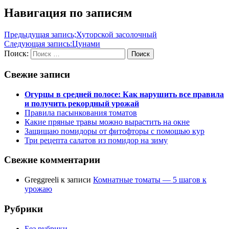
Навигация по записям
Предыдущая запись;
Хуторской засолочный
Следующая запись:
Цунами
Поиск:
Поиск
Свежие записи
Огурцы в средней полосе: Как нарушить все правила
и получить рекордный урожай
Правила пасынкования томатов
Какие пряные травы можно вырастить на окне
Защищаю помидоры от фитофторы с помощью кур
Три рецепта салатов из помидор на зиму
Свежие комментарии
Greggreeli
к записи
Комнатные томаты — 5 шагов к
урожаю
Рубрики
Без рубрики