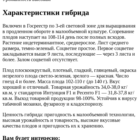
Характеристики гибрида
Включен в Госреестр по 3-ей световой зоне для выращивания
в продленном обороте в малообъемной культуре. Созревание
плодов наступает на 108-114 день после полных всходов.
Растение индетерминантное, среднерослое. Лист среднего
размера, темно-зеленый. Соцветие простое. Первое соцветие
закладывается выше 9 листа, последующие — через 3 листа и
более. Залом соцветий отсутствует.
Плод плоскоокруглый, плотный, гладкий, глянцевый, окраска
незрелого плода светло-зеленая, зрелого — красная. Число
гнезд 4 и более. Масса плода 102-110 г (до 140 г). Вкус
хороший и отличный. Товарная урожайность 34,0-38,0 кг/
кв.м, у стандартов Интуиция F1 и Ресенто F1 — 31,8-37,8 кг/
кв.м. Выход товарной продукции 98-100%. Устойчив к вирусу
табачной мозаики, фузариозу и кладоспориозу.
Ценность гибрида: пригодность к малообъемной технологии,
высокая урожайность и товарность, высокие вкусовые
качества плодов и пригодность их к хранению.
Вам будет интересно: