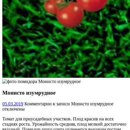
Монисто изумрудное
05.03.2019
Комментарии
к записи Монисто изумрудное
отключены
Томат для приусадебных участков. Плод красив на всех
стадиях роста. Урожайность средняя, плод мелкий достаточно
вкусный. Помидор этого сорта отличается высоким ростом.