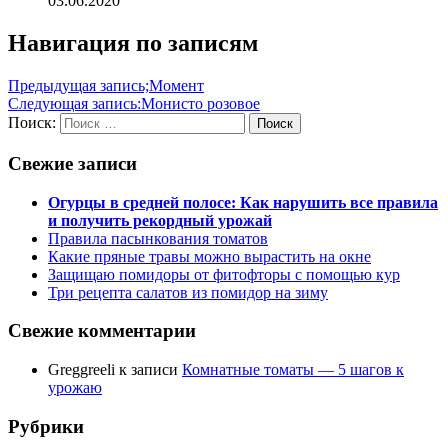
03.06.2020
Навигация по записям
Предыдущая запись;
Момент
Следующая запись:
Монисто розовое
Поиск:
Поиск
Свежие записи
Огурцы в средней полосе: Как нарушить все правила
и получить рекордный урожай
Правила пасынкования томатов
Какие пряные травы можно вырастить на окне
Защищаю помидоры от фитофторы с помощью кур
Три рецепта салатов из помидор на зиму
Свежие комментарии
Greggreeli
к записи
Комнатные томаты — 5 шагов к
урожаю
Рубрики