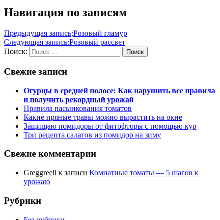
Навигация по записям
Предыдущая запись;
Розовый гламур
Следующая запись:
Розовый рассвет
Поиск:
Поиск
Свежие записи
Огурцы в средней полосе: Как нарушить все правила
и получить рекордный урожай
Правила пасынкования томатов
Какие пряные травы можно вырастить на окне
Защищаю помидоры от фитофторы с помощью кур
Три рецепта салатов из помидор на зиму
Свежие комментарии
Greggreeli
к записи
Комнатные томаты — 5 шагов к
урожаю
Рубрики
Без рубрики