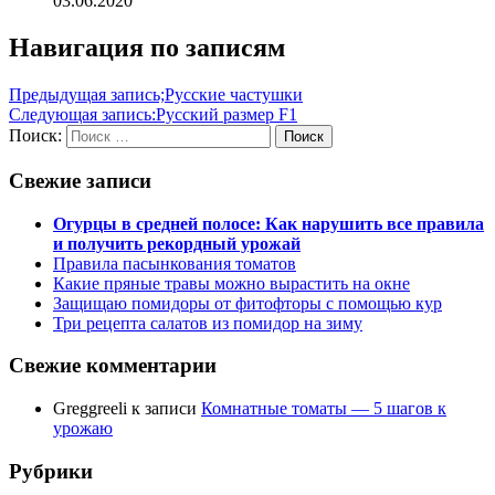
03.06.2020
Навигация по записям
Предыдущая запись;
Русские частушки
Следующая запись:
Русский размер F1
Поиск:
Поиск
Свежие записи
Огурцы в средней полосе: Как нарушить все правила
и получить рекордный урожай
Правила пасынкования томатов
Какие пряные травы можно вырастить на окне
Защищаю помидоры от фитофторы с помощью кур
Три рецепта салатов из помидор на зиму
Свежие комментарии
Greggreeli
к записи
Комнатные томаты — 5 шагов к
урожаю
Рубрики