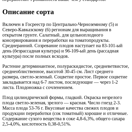
Описание сорта
Включен в Госреестр по Центрально-Черноземному (5) и
Северо-Кавказскому (6) регионам для выращивания в
открытом грунте. Салатный, для цельноплодного
консервирования и переработки на томатопродукты.
Среднеранний. Созревание плодов наступает на 83-101-ый
день (безрассадная культура) и 96-109-ый день (рассадная
культура) после полных всходов.
Растение детерминантное, полураскидистое, средневетвистое,
среднеоблиственное, высотой 30-45 см. Лист среднего
размера, светло-зеленый. Соцветие простое. Первое соцветие
закладывается над 6-7 листом, последующие — через 1-2
листа. Плодоножка с сочленением.
Плод цилиндрической формы, гладкий. Окраска незрелого
плода светло-зеленая, зрелого — красная. Число гнезд 2-3.
Масса плода 53-76 г. Вкусовые качества свежих плодов и
продукции переработки (сок томатный) хорошие и отличные.
Содержание сухого вещества в соке 4,8-6,3%, общего сахара
2,5-4,0%, кислотность 0,38-0,51%.