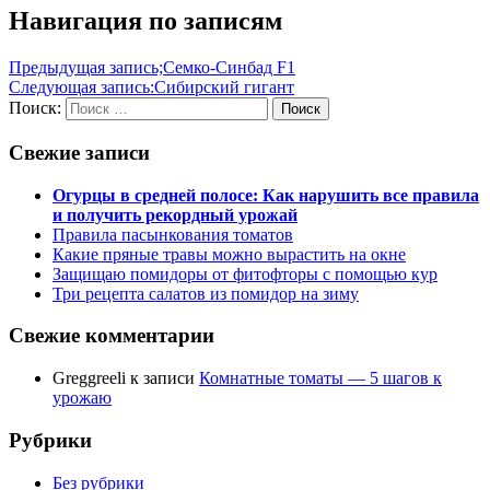
Навигация по записям
Предыдущая запись;
Семко-Синбад F1
Следующая запись:
Сибирский гигант
Поиск:
Поиск
Свежие записи
Огурцы в средней полосе: Как нарушить все правила
и получить рекордный урожай
Правила пасынкования томатов
Какие пряные травы можно вырастить на окне
Защищаю помидоры от фитофторы с помощью кур
Три рецепта салатов из помидор на зиму
Свежие комментарии
Greggreeli
к записи
Комнатные томаты — 5 шагов к
урожаю
Рубрики
Без рубрики