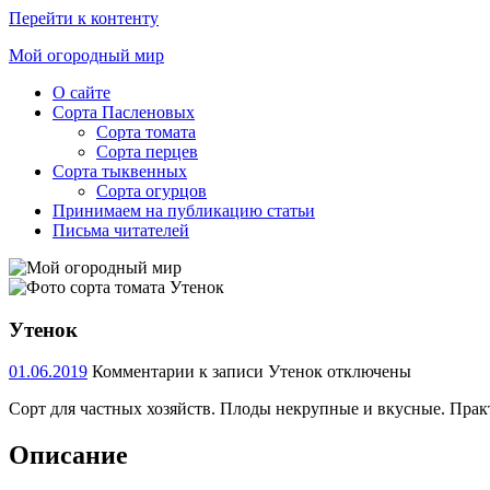
Перейти к контенту
Мой огородный мир
О сайте
Ещё
Сорта Пасленовых
один
Сорта томата
сайт
Сорта перцев
на
Сорта тыквенных
WordPress
Сорта огурцов
Принимаем на публикацию статьи
Письма читателей
Утенок
01.06.2019
Комментарии
к записи Утенок
отключены
Сорт для частных хозяйств. Плоды некрупные и вкусные. Практ
Описание