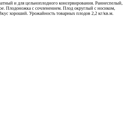
атный и для цельноплодного консервирования. Раннеспелый,
ое. Плодоножка с сочленением. Плод округлый с носиком,
 Вкус хороший. Урожайность товарных плодов 2,2 кг/кв.м.