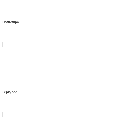
Пальмира
Геркулес