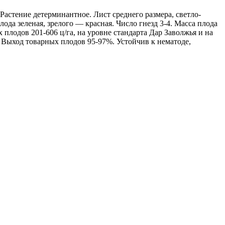
астение детерминантное. Лист среднего размера, светло-
да зеленая, зрелого — красная. Число гнезд 3-4. Масса плода
 плодов 201-606 ц/га, на уровне стандарта Дар Заволжья и на
. Выход товарных плодов 95-97%. Устойчив к нематоде,