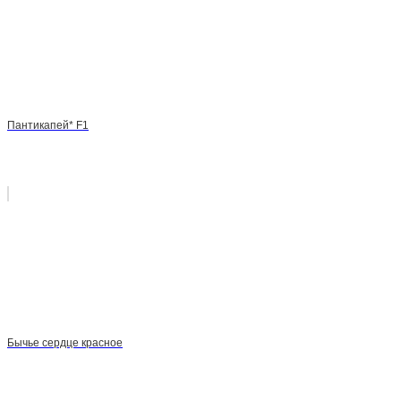
Пантикапей* F1
Бычье сердце красное