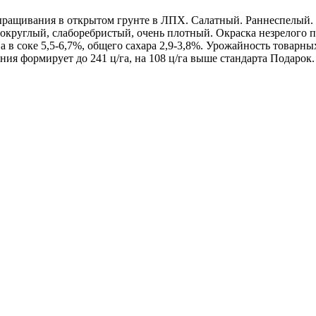
ыращивания в открытом грунте в ЛПХ. Салатный. Раннеспелый. Р
круглый, слаборебристый, очень плотный. Окраска незрелого пло
 в соке 5,5-6,7%, общего сахара 2,9-3,8%. Урожайность товарных
ния формирует до 241 ц/га, на 108 ц/га выше стандарта Подарок