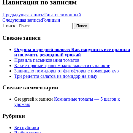
Навигация по записям
Предыдущая запись;
Гигант лимонный
Следующая запись:
Голицын
Поиск:
Поиск
Свежие записи
Огурцы в средней полосе: Как нарушить все правила
и получить рекордный урожай
Правила пасынкования томатов
Какие пряные травы можно вырастить на окне
Защищаю помидоры от фитофторы с помощью кур
Три рецепта салатов из помидор на зиму
Свежие комментарии
Greggreeli
к записи
Комнатные томаты — 5 шагов к
урожаю
Рубрики
Без рубрики
Выбор семян