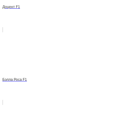
Доцент F1
Бэлла Роса F1