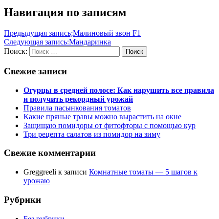
Навигация по записям
Предыдущая запись;
Малиновый звон F1
Следующая запись:
Мандаринка
Поиск:
Поиск
Свежие записи
Огурцы в средней полосе: Как нарушить все правила
и получить рекордный урожай
Правила пасынкования томатов
Какие пряные травы можно вырастить на окне
Защищаю помидоры от фитофторы с помощью кур
Три рецепта салатов из помидор на зиму
Свежие комментарии
Greggreeli
к записи
Комнатные томаты — 5 шагов к
урожаю
Рубрики
Без рубрики