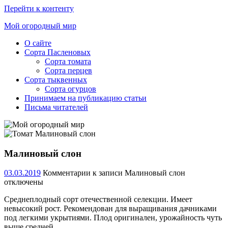
Перейти к контенту
Мой огородный мир
О сайте
Ещё
Сорта Пасленовых
один
Сорта томата
сайт
Сорта перцев
на
Сорта тыквенных
WordPress
Сорта огурцов
Принимаем на публикацию статьи
Письма читателей
Малиновый слон
03.03.2019
Комментарии
к записи Малиновый слон
отключены
Среднеплодный сорт отечественной селекции. Имеет
невысокий рост. Рекомендован для выращивания дачниками
под легкими укрытиями. Плод оригинален, урожайность чуть
выше средней.