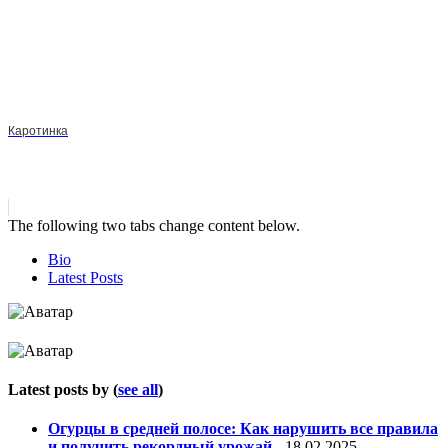
Каротинка
The following two tabs change content below.
Bio
Latest Posts
Latest posts by
(
see all
)
Огурцы в средней полосе: Как нарушить все правила
и получить рекордный урожай
- 18.02.2025