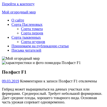
Перейти к контенту
Мой огородный мир
О сайте
Ещё
Сорта Пасленовых
один
Сорта томата
сайт
Сорта перцев
на
Сорта тыквенных
WordPress
Сорта огурцов
Принимаем на публикацию статьи
Письма читателей
Полфаст F1
09.03.2019
Комментарии
к записи Полфаст F1
отключены
Гибрид может выращиваться на дачных участках или
фермерами. Среднерослый. Требует небольшой формировки.
Дает средние плоды, хорошего товарного вида. Основная
часть урожая созревает одновременно.