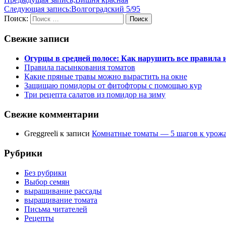
Следующая запись:
Волгоградский 5/95
Поиск:
Поиск
Свежие записи
Огурцы в средней полосе: Как нарушить все правила
Правила пасынкования томатов
Какие пряные травы можно вырастить на окне
Защищаю помидоры от фитофторы с помощью кур
Три рецепта салатов из помидор на зиму
Свежие комментарии
Greggreeli
к записи
Комнатные томаты — 5 шагов к урож
Рубрики
Без рубрики
Выбор семян
выращивание рассады
выращивание томата
Письма читателей
Рецепты