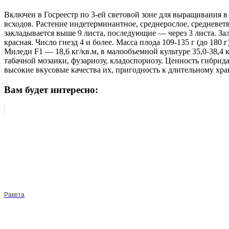
Включен в Госреестр по 3-ей световой зоне для выращивания в
всходов. Растение индетерминантное, среднерослое, средневет
закладывается выше 9 листа, последующие — через 3 листа. Зал
красная. Число гнезд 4 и более. Масса плода 109-135 г (до 180
Миледи F1 — 18,6 кг/кв.м, в малообъемной культуре 35,0-38,4 
табачной мозаики, фузариозу, кладоспориозу. Ценность гибрид
высокие вкусовые качества их, пригодность к длительному хр
Вам будет интересно:
Ракета