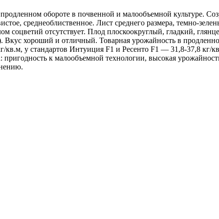
 продленном обороте в почвенной и малообъемной культуре. Соз
вистое, среднеоблиственное. Лист среднего размера, темно-зеле
ом соцветий отсутствует. Плод плоскоокруглый, гладкий, глянце
 г). Вкус хороший и отличный. Товарная урожайность в продленном
кг/кв.м, у стандартов Интуиция F1 и Ресенто F1 — 31,8-37,8 кг/
а: пригодность к малообъемной технологии, высокая урожайност
анению.