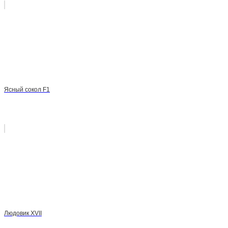
Ясный сокол F1
Людовик XVII